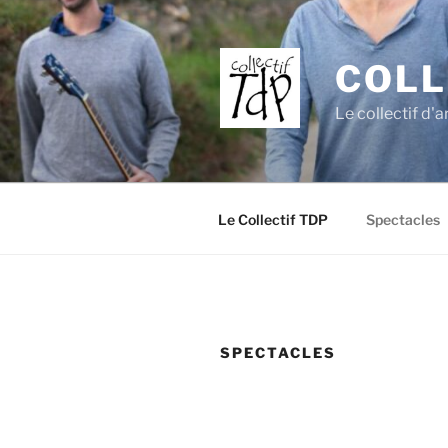
Aller
au
contenu
COLL
principal
Le collectif d'a
Le Collectif TDP
Spectacles
SPECTACLES