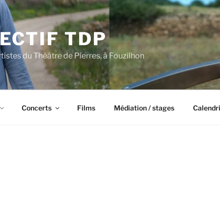
ECTIF TDP
rtistes du Théâtre de Pierres, à Fouzilhon
Concerts
Films
Médiation / stages
Calendr