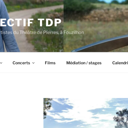
ECTIF TDP
rtistes du Théâtre de Pierres, à Fouzilhon
Concerts
Films
Médiation / stages
Calendr