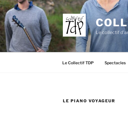
Aller
au
contenu
COLL
principal
Le collectif d'a
Le Collectif TDP
Spectacles
LE PIANO VOYAGEUR