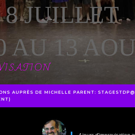
 8 JUILLET
0 AU 13 AO
VISATION
ONS AUPRÈS DE MICHELLE PARENT: STAGESTDP@
ENT)
4 jours d’improvisation au