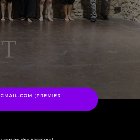
UT
GMAIL.COM (PREMIER
 service des histoires !