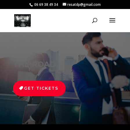
06 69 38 49 34
resatdp@gmail.com
THE ROAD
GET TICKETS