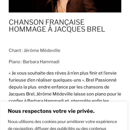
CHANSON FRANÇAISE
HOMMAGE À JACQUES BREL
Chant : Jérôme Médeville
Piano : Barbara Hammadi
« Je vous souhaite des rêves à n’en plus finir et l’envie
furieuse d’en réaliser quelques-uns ». Brel Passionné
depuis la plus endre enfance par les chansons de
Jacques Brel, Jérôme Médeville laisse son piano pour le
confier à Barbara Hammadi et nterprète enfin les
chansons qui le transportent.
Nous respectons votre vie privée.
Un concert envoûtant, truffé d’anecdotes sur la vie du
Nous utilisons des cookies pour améliorer votre expérience
grand homme, un piano accompagnant à la manière de
de navigation, diffuser des publicités ou des contenus