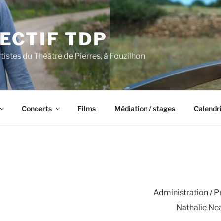
ECTIF TDP
rtistes du Théâtre de Pierres, à Fouzilhon
Concerts
Films
Médiation / stages
Calendr
Administration / 
Nathalie Ne