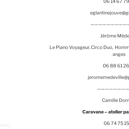
06 14 67 79
eglantinejouve@g
——————————
Jérôm
e Méde
Le Piano Voyageur, Circo Duo, Homma
anges
06 88 61 26
jeromemedeville@
———————
Camille Do
Caravane – atelier pa
06 74 75 15