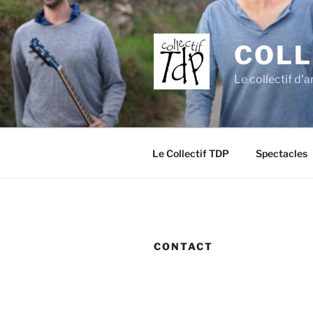
Aller
au
contenu
COLL
principal
Le collectif d'a
Le Collectif TDP
Spectacles
CONTACT