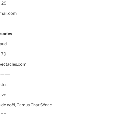
0 29
mail.com
—-
psodes
raud
 79
pectacles.com
——–
stes
ouve
s de noël, Camus Char Sénac