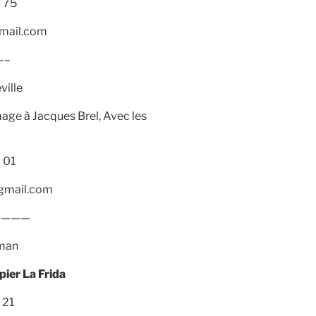
 75
mail.com
–
ville
ge à Jacques Brel, Avec les
 01
gmail.com
————
rman
pier La Frida
 21