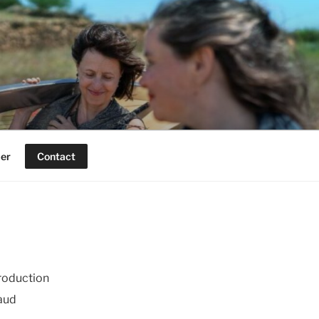
ier
Contact
Production
aud