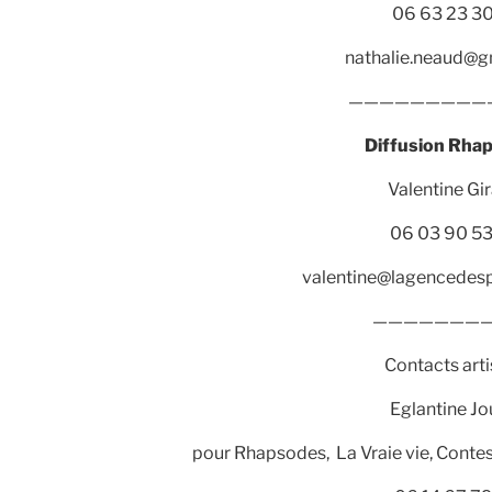
06 63 23 3
nathalie.neaud@g
——————————
Diffusion Rha
Valentine Gi
06 03 90 53
valentine@lagencedes
————————
Contacts arti
Eglantine J
pour Rhapsodes, La Vraie vie, Conte