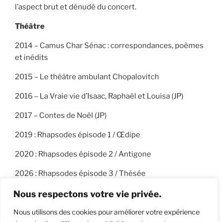
l’aspect brut et dénudé du concert.
Théâtre
2014 – Camus Char Sénac : correspondances, poèmes
et inédits
2015 – Le théâtre ambulant Chopalovitch
2016 – La Vraie vie d’Isaac, Raphaël et Louisa (JP)
2017 – Contes de Noël (JP)
2019 : Rhapsodes épisode 1 / Œdipe
2020 : Rhapsodes épisode 2 / Antigone
2026 : Rhapsodes épisode 3 / Thésée
Depuis 2015, Le Collectif TDP a également produit 4
Nous respectons votre vie privée.
films écrits et réalisés par Églantine Jouve.
Nous utilisons des cookies pour améliorer votre expérience